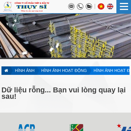
HÌNH ẢNH
HÌNH ẢNH HOẠT ĐỘNG
HÌNH ẢNH HOẠT 
Dữ liệu rỗng... Bạn vui lòng quay lại
sau!