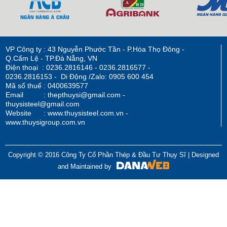
VP Công ty : 43 Nguyễn Phước Tần - P.Hòa Thọ Đông -
Q.Cẩm Lệ - TP.Đà Nẵng, VN
Điện thoại : 0236.2816146 - 0236.2816577 -
0236.2816153 - Di Động /Zalo: 0905 600 454
Mã số thuế : 0400639577
Email : thepthuysi@gmail.com -
thuysisteel@gmail.com
Website : www.thuysisteel.com.vn -
www.thuysigroup.com.vn
Copyright © 2016 Công Ty Cổ Phần Thép & Đầu Tư Thụy Sĩ | Designed
and Maintained by