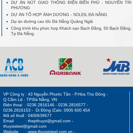
DỰ ÁN NÚT GIAO THÔNG ĐIỆN BIÊN PHỦ - NGUYỄN TRI
PHƯƠNG
DỰ ÁN TỔ HỢP ÁNH DƯƠNG - SOLEIL ĐÀ NẴNG
Dự án đường cao tốc Đà Nẵng-Quảng Ngãi
Công trình khu phức hợp Khách sạn Bạch Đằng, 50 Bạch Đằng,
Tp Đà Nẵng.
VP Công ty : 43 Nguyễn Phước Tần - P.Hòa Thọ Đông -
Q.Cẩm Lệ - TP.Đà Nẵng, VN
Điện thoại : 0236.2816146 - 0236.2816577 -
0236.2816153 - Di Động /Zalo: 0905 600 454
Mã số thuế : 0400639577
Email : thepthuysi@gmail.com -
thuysisteel@gmail.com
Website : www.thuysisteel.com.vn -