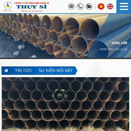
CUNG CẤP
THÉP ỐNG CÁC LOẠI
TIN TỨC
SỰ KIỆN NỔI BẬT