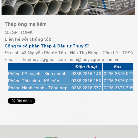
Thép ống mạ kẽm
Mã SP: TOMK
Liên hệ với chúng tôi:
Công ty cổ phần Thép & Đầu tư Thụy Sĩ
Địa chỉ : 43 Nguyễn Phước Tần - Hòa Thọ Đông - Cẩm Lệ - TPĐN.
Email : thepthuysi@gmail.com - info@thuysigroup.com.vn
Điện thoại
Fax
Phòng Kế hoạch - Kinh doanh
0236.2816.146
0236.3676.027
Phòng Tài chính - Kế toán
0236.2816.153
0236.3676.027
Phòng Hành chính - Tổng hợp
0236.2816.577
0236.3673.799