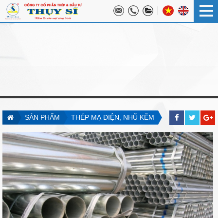
SẢN PHẨM
THÉP MẠ ĐIỆN, NHŨ KẼM